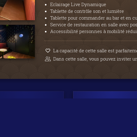
Eclairage Live Dynamique
Tablette de contrôle son et lumière
Tablette pour commander au bar et en c
Service de restauration en salle avec po
Accessibilité personnes à mobilité rédui
La capacité de cette salle est parfaite
Dans cette salle, vous pouvez inviter 
Début entre
Début entre
20H et 22H
22H et 0H
Complet pour
cette salle