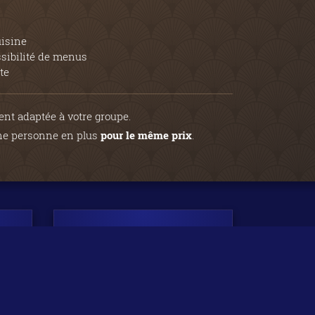
uisine
ssibilité de menus
te
ment adaptée à votre groupe.
une personne en plus
pour le même prix
.
Début entre
0H et 2H