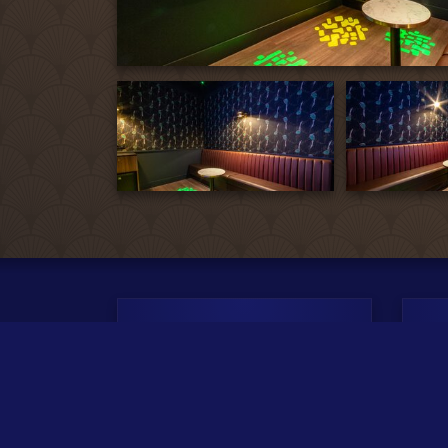
Début entre
18H et 20H
Complet pour
cette salle