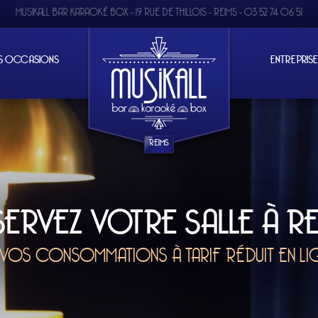
MUSIKALL BAR KARAOKÉ BOX -
19 RUE DE THILLOIS - REIMS
-
03 52 74 06 51
S OCCASIONS
ENTREPRIS
REIMS
VOTRE SALLE À REIMS
ATIONS À TARIF RÉDUIT EN LIGNE