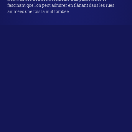
fascinant que l’on peut admirer en flânant dans les rues
animées une fois la nuit tombée.
ATTRACTIONS INTERACTIVES : ESCAPE-
GAME EN EXTÉRIEUR
Si vous avez un esprit aventurier et recherchez une dose
d'adrénaline, participez à un
escape game en extérieur à
Reims
. Ces activités proposent des
scénarios immersifs
où
les participants doivent résoudre des énigmes en utilisant
leur intelligence et leur sens de l'observation. En profitant de
ces
jeux dans un cadre urbain
, vous découvrirez des aspects
cachés de la ville tout en vivant une aventure captivante.
SCÉNARIOS DIVERS
Les thématiques varient souvent, certains jeux se