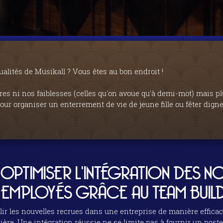
ualités de Musikall ? Vous êtes au bon endroit !
res ni nos faiblesses (celles qu'on avoue qu'à demi-mot) mais pl
ur organiser un enterrement de vie de jeune fille ou fêter dign
OPTIMISER L'INTÉGRATION DES 
EMPLOYÉS GRÂCE AU TEAM BUIL
lir les nouvelles recrues dans une entreprise de manière efficac
lière. Une intégration réussie ne se limite pas à fournir un poste