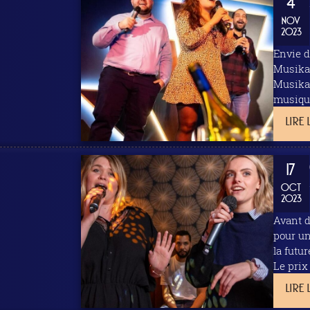
4
NOV
2023
Envie de 
Musikall karaok
Musikall Bar Karaoké
LIRE 
17
OCT
2023
Avant de parle
pour un EVJF garanti réussi ! 
la futu
Le prix
LIRE 