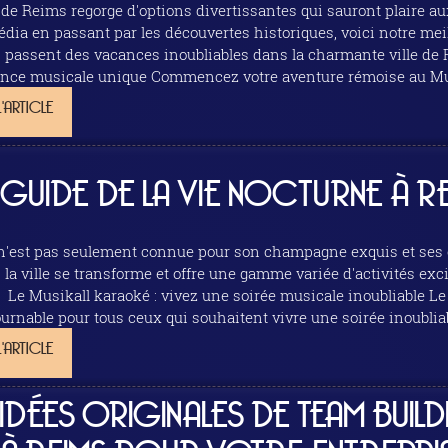
e de Reims regorge d'options divertissantes qui sauront plaire au
dia en passant par les découvertes historiques, voici notre meil
ssent des vacances inoubliables dans la charmante ville de Reims. 1. Musikall karaoké :
ommencez votre aventure rémoise au Musikall Bar Karaoké Box, un lieu convivial où
t grands peuvent libérer...
L'ARTICLE
GUIDE DE LA VIE NOCTURNE À R
'est pas seulement connue pour son champagne exquis et ses c
 la ville se transforme et offre une gamme variée d'activités exc
urnable pour tous ceux qui souhaitent vivre une soirée inoubliabl
L'ARTICLE
IDÉES ORIGINALES DE TEAM BUIL