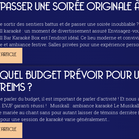
PASSER UNE SOIRÉE ORIGINALE À
sortir des sentiers battus et de passer une soirée inoubliable ? Allez au karaoké
é : un moment de divertissement assuré Envisagez-vous de libérer la diva qui sommeille en vous ? Le
 Box est l'endroit idéal. Ce lieu moderne et convivial offre une expérience unique qui mêle chant,
L'ARTICLE
QUEL BUDGET PRÉVOIR POUR UN
REIMS ?
r du budget, il est important de parler d'activité ! Et nous avons deux des meilleures activités à Reims
Musikall : ambiance karaoké Le Musikall est l'endroit idéal si vous cherchez à éprouver
re mariée au chant sans pour autant laisser de témoins derrière (
 pour une session de karaoké varie généralement...
L'ARTICLE