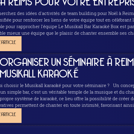
À REIMS POUR VOTRE ENTREPRI
erchez des idées d'activités de team building pour Noël à Rei
fiée pour renforcer les liens de votre équipe tout en célébrant la magie de Noël. Mus
r l'équipe Le Musikall Bar Karaoké Box est parfait pour un team building festif. Rien ne
le mieux une équipe que le plaisir de chanter ensemble ses ch
L'ARTICLE
ORGANISER UN SÉMINAIRE À REIM
MUSIKALL KARAOKÉ
ir le Musikall karaoké pour votre séminaire ? Un concept unique de bar karaoké Le Musikall est bien
'un simple bar, c'est un véritable temple de la musique et du c
 propre système de karaoké, ce lieu offre la possibilité de crée
vatives permettent de chanter en toute intimité, favorisant ainsi 
L'ARTICLE