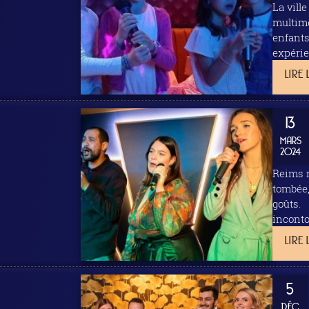
La vill
multimé
enfants pa
expérience musicale unique C
petits e
LIRE 
13
MARS
2024
Reims n
tombée,
goûts. Le Musikall karaoké : vivez une soirée musicale inoubliable Le Musikall Bar Karaoké Box est l'adresse
inconto
LIRE 
5
DÉC