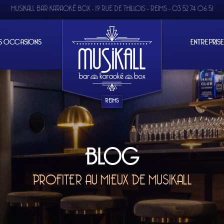
MUSIKALL BAR KARAOKÉ BOX -
19 RUE DE THILLOIS - REIMS
-
03 52 74 06 51
S OCCASIONS
ENTREPRIS
REIMS
BLOG
ER AU MIEUX DE MUSIKALL