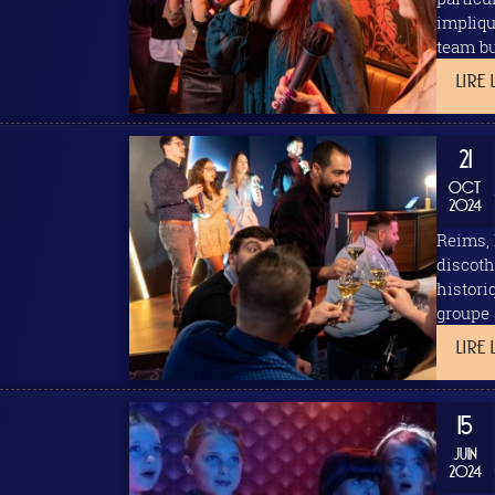
implique éga
team bu
soient 
LIRE 
21
OCT
2024
Reims, 
discoth
historique s
LIRE 
15
JUIN
2024