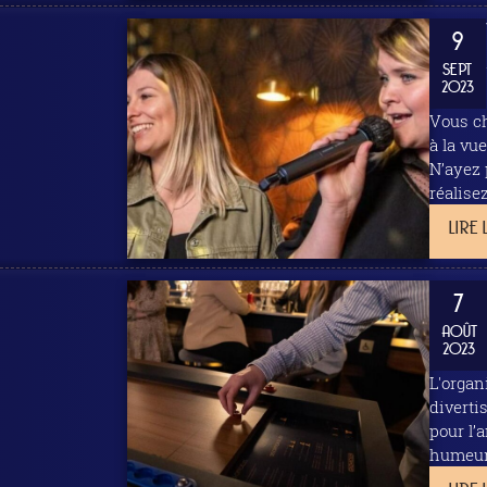
9
SEPT
2023
Vous cherche
à la vu
N’ayez 
réalise
LIRE 
7
AOÛT
2023
L'organ
diverti
pour l’
humeur,