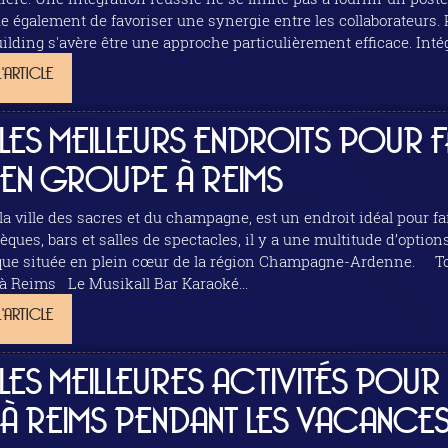
lement de favoriser une synergie entre les collaborateurs. Parmi les diverses stratégies disponibles, le
ilding s'avère être une approche particulièrement efficace. Intég
professionnelles ou...
L'ARTICLE
LES MEILLEURS ENDROITS POUR FA
EN GROUPE À REIMS
la ville des sacres et du champagne, est un endroit idéal pour f
èques, bars et salles de spectacles, il y a une multitude d’options
ituée en plein cœur de la région Champagne-Ardenne. Top 2 des incontournables pour faire la fête en
groupe à Reims Le Musikall Bar Karaoké...
L'ARTICLE
LES MEILLEURES ACTIVITÉS POUR 
À REIMS PENDANT LES VACANCE