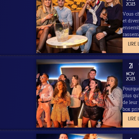
2023
Vous ch
et diversi
ensemble pour rapproche
rassemb
LIRE 
21
NOV
2023
Pourquoi chois
plus qu
de leur
box pri
LIRE 