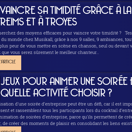
VAINCRE SA TIMIDITÉ GRÂCE À L
REIMS ET À TROYES
z des moyens efficaces pour vaincre votre timidité ? Testez le Karaoké ! Non vous ne serez pas exposé
e du monde chez Musikall, grâce à nos 9 salles, 9 ambiances, tout
plus peur de vous mettre en scène en chanson, seul ou devant vo
z que vous serez sûrement le meilleur chanteur...
L'ARTICLE
JEUX POUR ANIMER UNE SOIRÉE E
QUELLE ACTIVITÉ CHOISIR ?
isation d'une soirée d’entreprise peut être un défi, car il est im
ssent et rassemblent tous les participants lors du cocktail d’ent
animation de soirées d’entreprise, parce qu'ils permettent de c
 de créer des moments de plaisir en consolidant les liens exista