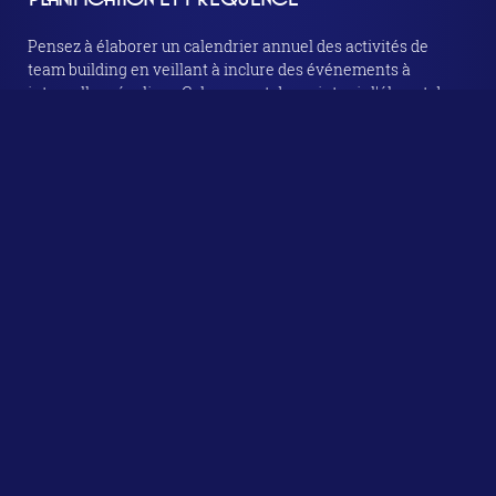
Pensez à élaborer un calendrier annuel des activités de
team building en veillant à inclure des événements à
intervalles réguliers. Cela permet de maintenir l'élan et de
continuer à solidifier les relations au fil du temps, plutôt que
de limiter ces interactions à la période initiale suivant
l'embauche.
PERSONNALISATION DES ACTIVITÉS
Ajuster les activités de team building en fonction des goûts
et intérêts des collaborateurs renforce leur engagement. Par
exemple, organiser des soirées jeux de société pour certains
groupes ou des séances de sport collectif pour d'autres peut
rendre ces moments plus plaisants et inclusifs.
MESURER L'EFFICACITÉ DES ACTIONS DE